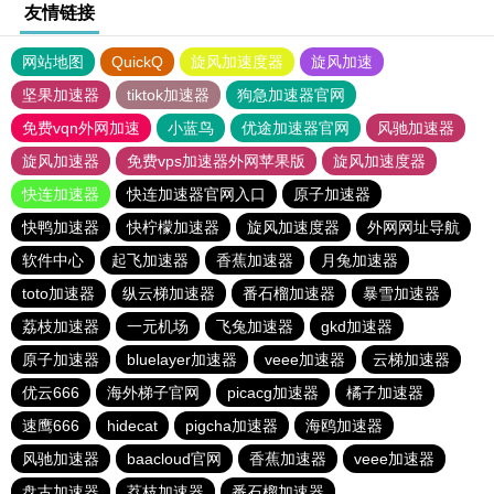
友情链接
网站地图
QuickQ
旋风加速度器
旋风加速
坚果加速器
tiktok加速器
狗急加速器官网
免费vqn外网加速
小蓝鸟
优途加速器官网
风驰加速器
旋风加速器
免费vps加速器外网苹果版
旋风加速度器
快连加速器
快连加速器官网入口
原子加速器
快鸭加速器
快柠檬加速器
旋风加速度器
外网网址导航
软件中心
起飞加速器
香蕉加速器
月兔加速器
toto加速器
纵云梯加速器
番石榴加速器
暴雪加速器
荔枝加速器
一元机场
飞兔加速器
gkd加速器
原子加速器
bluelayer加速器
veee加速器
云梯加速器
优云666
海外梯子官网
picacg加速器
橘子加速器
速鹰666
hidecat
pigcha加速器
海鸥加速器
风驰加速器
baacloud官网
香蕉加速器
veee加速器
盘古加速器
荔枝加速器
番石榴加速器