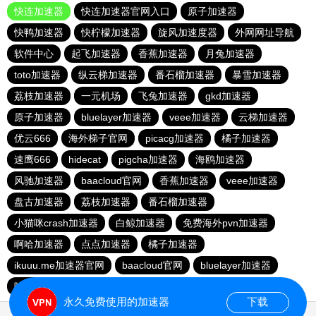
快连加速器
快连加速器官网入口
原子加速器
快鸭加速器
快柠檬加速器
旋风加速度器
外网网址导航
软件中心
起飞加速器
香蕉加速器
月兔加速器
toto加速器
纵云梯加速器
番石榴加速器
暴雪加速器
荔枝加速器
一元机场
飞兔加速器
gkd加速器
原子加速器
bluelayer加速器
veee加速器
云梯加速器
优云666
海外梯子官网
picacg加速器
橘子加速器
速鹰666
hidecat
pigcha加速器
海鸥加速器
风驰加速器
baacloud官网
香蕉加速器
veee加速器
盘古加速器
荔枝加速器
番石榴加速器
小猫咪crash加速器
白鲸加速器
免费海外pvn加速器
啊哈加速器
点点加速器
橘子加速器
ikuuu.me加速器官网
baacloud官网
bluelayer加速器
哇哇加速器
海外梯子官网
永久免费使用的加速器
下载