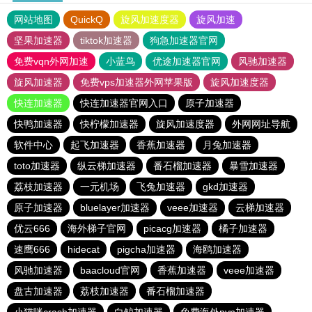
网站地图
QuickQ
旋风加速度器
旋风加速
坚果加速器
tiktok加速器
狗急加速器官网
免费vqn外网加速
小蓝鸟
优途加速器官网
风驰加速器
旋风加速器
免费vps加速器外网苹果版
旋风加速度器
快连加速器
快连加速器官网入口
原子加速器
快鸭加速器
快柠檬加速器
旋风加速度器
外网网址导航
软件中心
起飞加速器
香蕉加速器
月兔加速器
toto加速器
纵云梯加速器
番石榴加速器
暴雪加速器
荔枝加速器
一元机场
飞兔加速器
gkd加速器
原子加速器
bluelayer加速器
veee加速器
云梯加速器
优云666
海外梯子官网
picacg加速器
橘子加速器
速鹰666
hidecat
pigcha加速器
海鸥加速器
风驰加速器
baacloud官网
香蕉加速器
veee加速器
盘古加速器
荔枝加速器
番石榴加速器