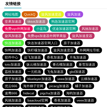
友情链接
网站地图
QuickQ
旋风加速度器
旋风加速
坚果加速器
tiktok加速器
狗急加速器官网
免费vqn外网加速
小蓝鸟
优途加速器官网
风驰加速器
旋风加速器
免费vps加速器外网苹果版
旋风加速度器
快连加速器
快连加速器官网入口
原子加速器
快鸭加速器
快柠檬加速器
旋风加速度器
外网网址导航
软件中心
起飞加速器
香蕉加速器
月兔加速器
toto加速器
纵云梯加速器
番石榴加速器
暴雪加速器
荔枝加速器
一元机场
飞兔加速器
gkd加速器
原子加速器
bluelayer加速器
veee加速器
云梯加速器
优云666
海外梯子官网
picacg加速器
橘子加速器
速鹰666
hidecat
pigcha加速器
海鸥加速器
风驰加速器
baacloud官网
香蕉加速器
veee加速器