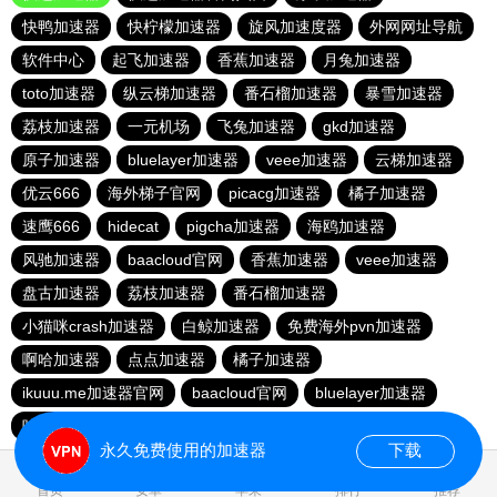
快鸭加速器
快柠檬加速器
旋风加速度器
外网网址导航
软件中心
起飞加速器
香蕉加速器
月兔加速器
toto加速器
纵云梯加速器
番石榴加速器
暴雪加速器
荔枝加速器
一元机场
飞兔加速器
gkd加速器
原子加速器
bluelayer加速器
veee加速器
云梯加速器
优云666
海外梯子官网
picacg加速器
橘子加速器
速鹰666
hidecat
pigcha加速器
海鸥加速器
风驰加速器
baacloud官网
香蕉加速器
veee加速器
盘古加速器
荔枝加速器
番石榴加速器
小猫咪crash加速器
白鲸加速器
免费海外pvn加速器
啊哈加速器
点点加速器
橘子加速器
ikuuu.me加速器官网
baacloud官网
bluelayer加速器
哇哇加速器
海外梯子官网
永久免费使用的加速器
下载
0.019619s
首页
安卓
苹果
排行
推荐