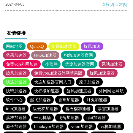
2024-04-03
支持
[0]
反对
[0]
友情链接
网站地图
QuickQ
旋风加速度器
旋风加速
坚果加速器
tiktok加速器
狗急加速器官网
免费vqn外网加速
小蓝鸟
优途加速器官网
风驰加速器
旋风加速器
免费vps加速器外网苹果版
旋风加速度器
快连加速器
快连加速器官网入口
原子加速器
快鸭加速器
快柠檬加速器
旋风加速度器
外网网址导航
软件中心
起飞加速器
香蕉加速器
月兔加速器
toto加速器
纵云梯加速器
番石榴加速器
暴雪加速器
荔枝加速器
一元机场
飞兔加速器
gkd加速器
原子加速器
bluelayer加速器
veee加速器
云梯加速器