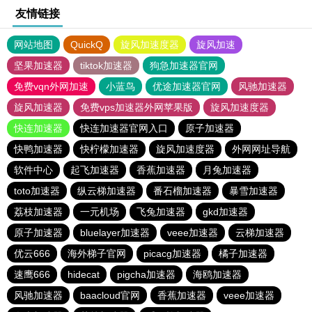
友情链接
网站地图
QuickQ
旋风加速度器
旋风加速
坚果加速器
tiktok加速器
狗急加速器官网
免费vqn外网加速
小蓝鸟
优途加速器官网
风驰加速器
旋风加速器
免费vps加速器外网苹果版
旋风加速度器
快连加速器
快连加速器官网入口
原子加速器
快鸭加速器
快柠檬加速器
旋风加速度器
外网网址导航
软件中心
起飞加速器
香蕉加速器
月兔加速器
toto加速器
纵云梯加速器
番石榴加速器
暴雪加速器
荔枝加速器
一元机场
飞兔加速器
gkd加速器
原子加速器
bluelayer加速器
veee加速器
云梯加速器
优云666
海外梯子官网
picacg加速器
橘子加速器
速鹰666
hidecat
pigcha加速器
海鸥加速器
风驰加速器
baacloud官网
香蕉加速器
veee加速器