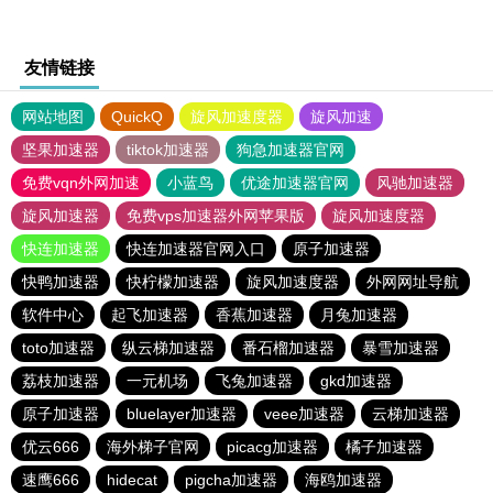
友情链接
网站地图
QuickQ
旋风加速度器
旋风加速
坚果加速器
tiktok加速器
狗急加速器官网
免费vqn外网加速
小蓝鸟
优途加速器官网
风驰加速器
旋风加速器
免费vps加速器外网苹果版
旋风加速度器
快连加速器
快连加速器官网入口
原子加速器
快鸭加速器
快柠檬加速器
旋风加速度器
外网网址导航
软件中心
起飞加速器
香蕉加速器
月兔加速器
toto加速器
纵云梯加速器
番石榴加速器
暴雪加速器
荔枝加速器
一元机场
飞兔加速器
gkd加速器
原子加速器
bluelayer加速器
veee加速器
云梯加速器
优云666
海外梯子官网
picacg加速器
橘子加速器
速鹰666
hidecat
pigcha加速器
海鸥加速器