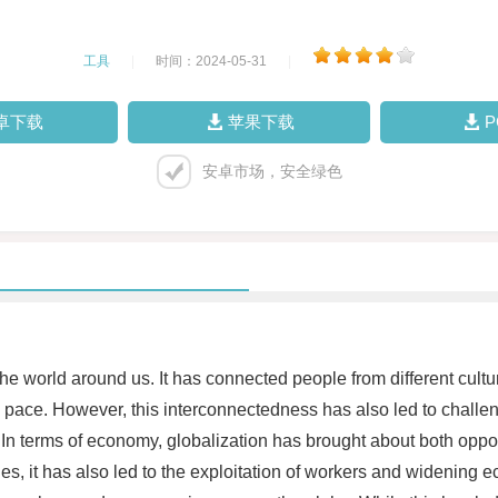
工具
|
时间：2024-05-31
|
卓下载
苹果下载
安卓市场，安全绿色
he world around us. It has connected people from different cultu
pace. However, this interconnectedness has also led to challeng
 In terms of economy, globalization has brought about both opp
es, it has also led to the exploitation of workers and widening e