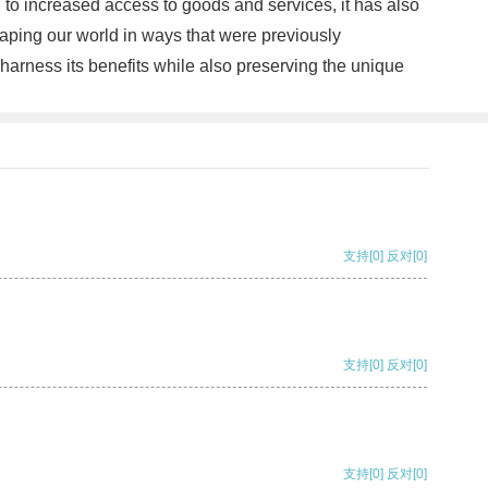
 to increased access to goods and services, it has also
haping our world in ways that were previously
harness its benefits while also preserving the unique
支持
[0]
反对
[0]
支持
[0]
反对
[0]
支持
[0]
反对
[0]