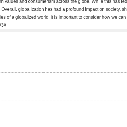
tern values and consumerism across the globe. While this has led
s. Overall, globalization has had a profound impact on society, s
s of a globalized world, it is important to consider how we can 
.#3#