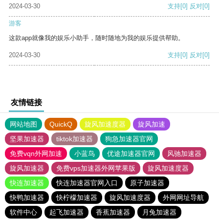
2024-03-30
支持
[0]
反对
[0]
游客
这款app就像我的娱乐小助手，随时随地为我的娱乐提供帮助。
2024-03-30
支持
[0]
反对
[0]
友情链接
网站地图
QuickQ
旋风加速度器
旋风加速
坚果加速器
tiktok加速器
狗急加速器官网
免费vqn外网加速
小蓝鸟
优途加速器官网
风驰加速器
旋风加速器
免费vps加速器外网苹果版
旋风加速度器
快连加速器
快连加速器官网入口
原子加速器
快鸭加速器
快柠檬加速器
旋风加速度器
外网网址导航
软件中心
起飞加速器
香蕉加速器
月兔加速器