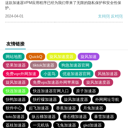
这款加速器VPM应用程序已经为我们带来了无限的隐私保护和安全性保
护。
2024-04-01
支持
[0]
反对
[0]
友情链接
网站地图
QuickQ
旋风加速度器
旋风加速
坚果加速器
tiktok加速器
狗急加速器官网
免费vqn外网加速
小蓝鸟
优途加速器官网
风驰加速器
旋风加速器
免费vps加速器外网苹果版
旋风加速度器
快连加速器
快连加速器官网入口
原子加速器
快鸭加速器
快柠檬加速器
旋风加速度器
外网网址导航
软件中心
起飞加速器
香蕉加速器
月兔加速器
toto加速器
纵云梯加速器
番石榴加速器
暴雪加速器
荔枝加速器
一元机场
飞兔加速器
gkd加速器